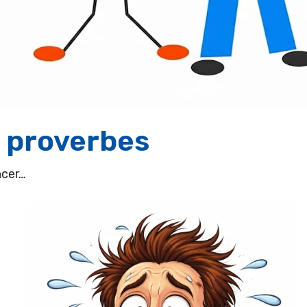
t proverbes
ncer…