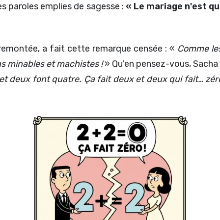
ces paroles emplies de sagesse :
« Le mariage n'est q
remontée, a fait cette remarque censée : «
Comme les 
s minables et machistes !
» Qu'en pensez-vous, Sacha G
t deux font quatre. Ça fait deux et deux qui fait… zér