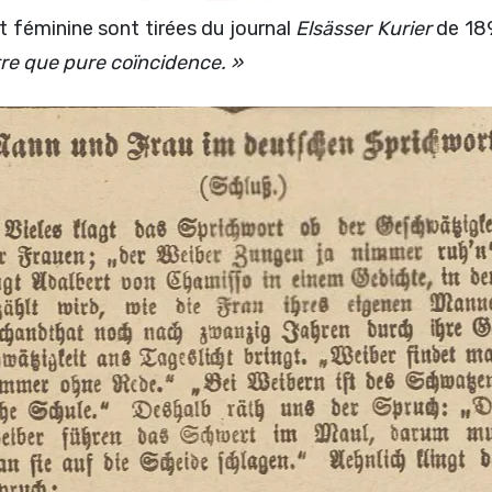
t féminine sont tirées du journal
Elsässer Kurier
de 189
tre que pure coïncidence. »