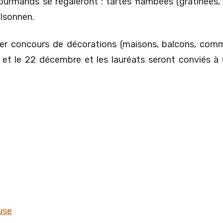
rmands se régaleront : tartes flambées (gratinées, mu
elsonnen.
 concours de décorations (maisons, balcons, commerc
 et le 22 décembre et les lauréats seront conviés à 
use