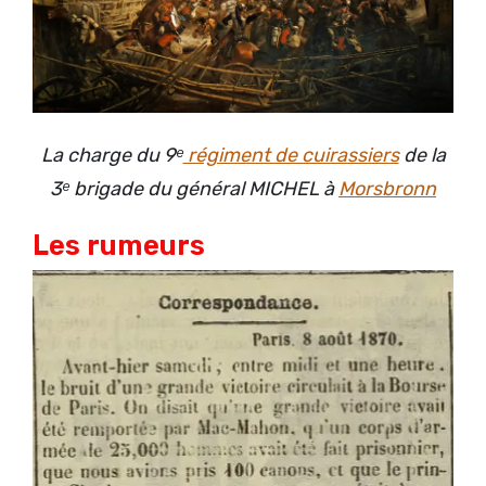
La charge du 9ᵉ
régiment de cuirassiers
de la
3ᵉ brigade du général MICHEL à
Morsbronn
Les rumeurs