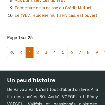
Aux bons services du 1987
Fermeture de la caisse du Crédit Mutuel
Le 1987, l'épicerie multiservices, est ouvert
!
Page 1 sur 25
1
2
3
4
5
6
7
8
9
Un peu d'histoire
De Valva à Valff, c’est tout d’abord un livre. A la
fin des années 80, André VOEGEL et Rémy
VOEGEL, Valffois et passionnés d'histoire,