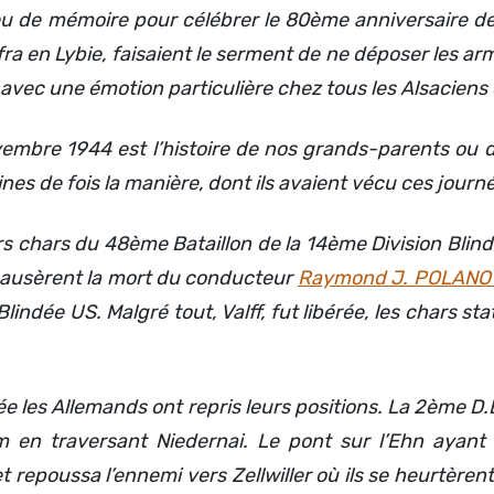
de mémoire pour célébrer le 80ème anniversaire de la
ra en Lybie, faisaient le serment de ne déposer les arm
vec une émotion particulière chez tous les Alsaciens 
ovembre 1944 est l’histoire de nos grands-parents ou d
es de fois la manière, dont ils avaient vécu ces journ
ers chars du 48ème Bataillon de la 14ème Division Blind
t causèrent la mort du conducteur
Raymond J. POLANO
indée US. Malgré tout, Valff, fut libérée, les chars sta
ée les Allemands ont repris leurs positions. La 2ème 
 en traversant Niedernai. Le pont sur l’Ehn ayant 
et repoussa l’ennemi vers Zellwiller où ils se heurtèr