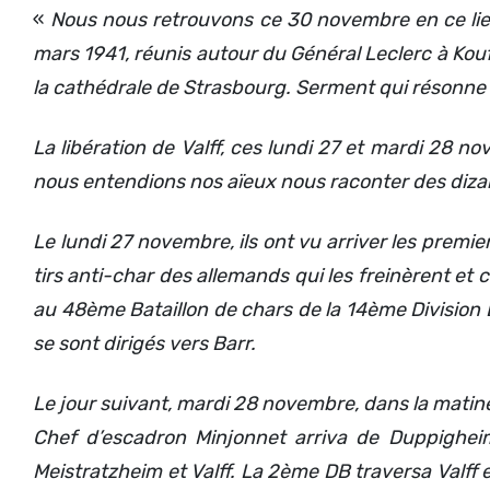
«
Nous nous retrouvons ce 30 novembre en ce lieu 
mars 1941, réunis autour du Général Leclerc à Kouf
la cathédrale de Strasbourg.
Serment qui résonne a
La libération de Valff, ces lundi 27 et mardi 28 n
nous entendions nos aïeux nous raconter des dizain
Le lundi 27 novembre, ils ont vu arriver les premi
tirs anti-char des allemands qui les freinèrent e
au 48ème Bataillon de chars de la 14ème Division Bl
se sont dirigés vers Barr.
Le jour suivant, mardi 28 novembre, dans la matin
Chef d’escadron Minjonnet arriva de Duppigheim
Meistratzheim et Valff. La 2ème DB traversa Valff 