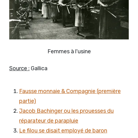
Femmes à l'usine
Source :
Gallica
Fausse monnaie & Compagnie (première
partie)
Jacob Bachinger ou les prouesses du
réparateur de parapluie
Le filou se disait employé de baron