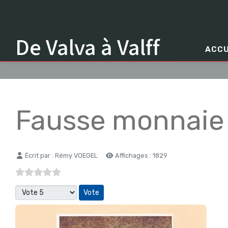
De Valva à Valff
ACCU
Fausse monnaie 
Détails
Écrit par :
Rémy VOEGEL
Affichages : 1829
Veuillez voter