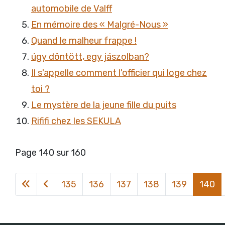
automobile de Valff
En mémoire des « Malgré-Nous »
Quand le malheur frappe !
úgy döntött, egy jászolban?
Il s'appelle comment l'officier qui loge chez
toi ?
Le mystère de la jeune fille du puits
Rififi chez les SEKULA
Page 140 sur 160
135
136
137
138
139
140