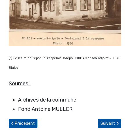
(
1) Le maire de l'époque s'appelait Joseph JORDAN et son adjoint VOEGEL
Blaise
Sources :
Archives de la commune
Fond Antoine MULLER
Article précédent : Mémoires de guerre d'André VOEGEL (partie 
Article suivant 
Précédent
Suivant