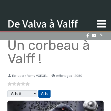
De Valva à Valff
Un corbeau à
Valff !
Détails
Écrit par :
Rémy VOEGEL
Affichages : 2050
Veuillez voter