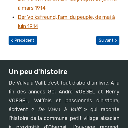
à mars 1914
Der Volksfreund, l'ami du peuple, de mai à
juin 1914
Article précédent : Der Volksfreund, l'ami du peuple, d'avril 1913
Article suivant 
Précédent
Suivant
Un peu d'histoire
De Valva à Valff, c’est tout d’abord un livre. A la
fin des années 80, André VOEGEL et Rémy
VOEGEL, Valffois et passionnés d'histoire,
écrivent «
De Valva à Valff
» qui raconte
l'histoire de la commune, petit village alsacien
à proximité d'Obernai. L'ouvrage reprend,