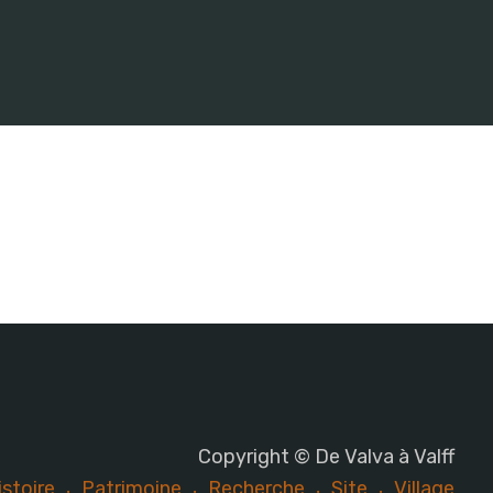
Copyright © De Valva à Valff
istoire
Patrimoine
Recherche
Site
Village