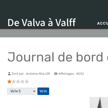
De Valva à Valff
ACCU
Journal de bord
Détails
Écrit par :
Antoine MULLER
Affichages : 4532
Vote utilisateur:
1
/
5
Veuillez voter