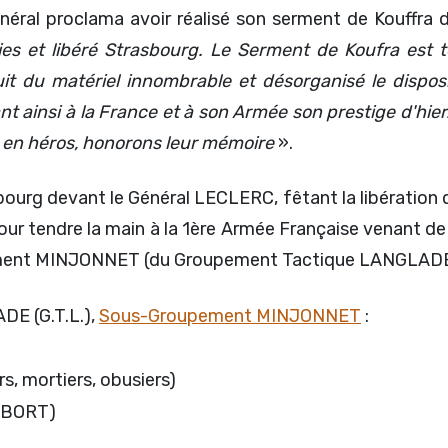
éral proclama avoir réalisé son serment de Kouffra d
es et libéré Strasbourg. Le Serment de Koufra est te
ruit du matériel innombrable et désorganisé le dispos
ant ainsi à la France et à son Armée son prestige d'hi
en héros, honorons leur mémoire
».
urg devant le Général LECLERC, fêtant la libération de l
our tendre la main à la 1ère Armée Française venant de 
ement MINJONNET (du Groupement Tactique LANGLADE
E (G.T.L.),
Sous-Groupement MINJONNET
:
s, mortiers, obusiers)
e BORT)