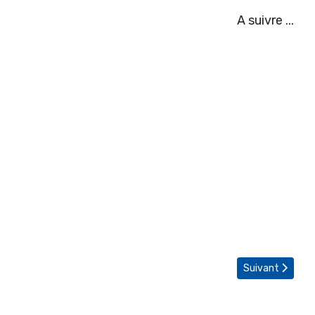
A suivre ...
Article suivant
Suivant