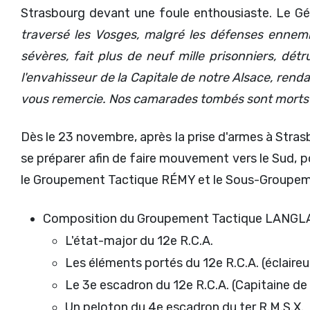
Strasbourg devant une foule enthousiaste. Le Gén
traversé les Vosges, malgré les défenses ennemi
sévères, fait plus de neuf mille prisonniers, dét
l'envahisseur de la Capitale de notre Alsace, rend
vous remercie. Nos camarades tombés sont morts 
Dès le 23 novembre, après la prise d'armes à Strasbo
se préparer afin de faire mouvement vers le Sud, p
le Groupement Tactique RÉMY et le Sous-Group
Composition du Groupement Tactique LANGLAD
L'état-major du 12e R.C.A.
Les éléments portés du 12e R.C.A. (éclaireur
Le 3e escadron du 12e R.C.A. (Capitaine d
Un peloton du 4e escadron du ter R.M.S.X.