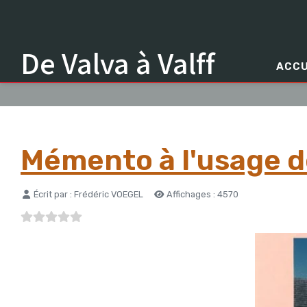
De Valva à Valff
ACCU
Mémento à l'usage d
Détails
Écrit par :
Frédéric VOEGEL
Affichages : 4570