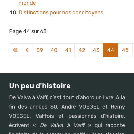
monde
Distinctions pour nos concitoyens
Page 44 sur 63
39
40
41
42
43
44
45
Un peu d'histoire
De Valva à Valff, c’est tout d’abord un livre. A la
fin des années 80, André VOEGEL et Rémy
VOEGEL, Valffois et passionnés d'histoire,
écrivent «
De Valva à Valff
» qui raconte