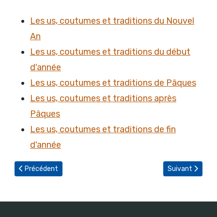
Les us, coutumes et traditions du Nouvel
An
Les us, coutumes et traditions du début
d'année
Les us, coutumes et traditions de Pâques
Les us, coutumes et traditions après
Pâques
Les us, coutumes et traditions de fin
d'année
Article précédent : Les maisons de forgerons
Article suivant : 
Précédent
Suivant