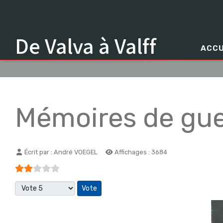
De Valva à Valff
ACCU
Mémoires de gue
Détails
Écrit par :
André VOEGEL
Affichages : 3684
Vote utilisateur:
2
/
5
Veuillez voter