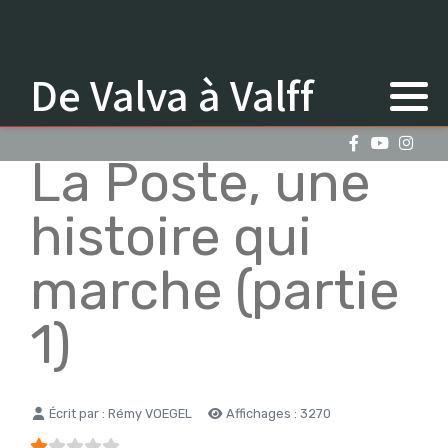
De Valva à Valff
La Poste, une
histoire qui
marche (partie
1)
Détails
Écrit par :
Rémy VOEGEL
Affichages : 3270
Vote utilisateur:
1
/
5