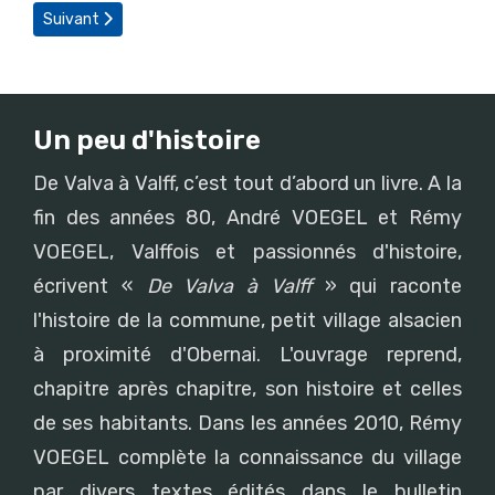
Article suivant : Dominique Neff a monté plus de 200 fois au Sain
Suivant
Un peu d'histoire
De Valva à Valff, c’est tout d’abord un livre. A la
fin des années 80, André VOEGEL et Rémy
VOEGEL, Valffois et passionnés d'histoire,
écrivent «
De Valva à Valff
» qui raconte
l'histoire de la commune, petit village alsacien
à proximité d'Obernai. L'ouvrage reprend,
chapitre après chapitre, son histoire et celles
de ses habitants. Dans les années 2010, Rémy
VOEGEL complète la connaissance du village
par divers textes édités dans le bulletin