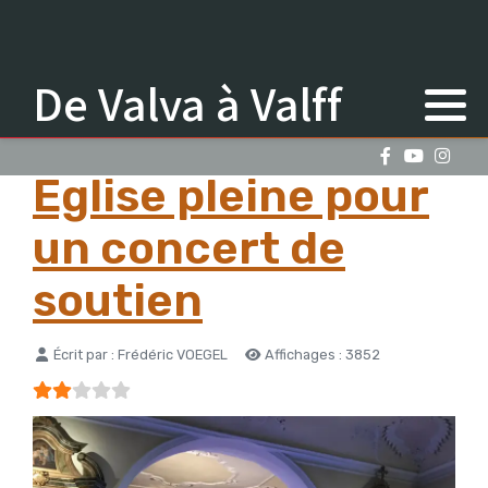
De Valva à Valff
Eglise pleine pour
un concert de
soutien
Détails
Écrit par :
Frédéric VOEGEL
Affichages : 3852
Vote utilisateur:
2
/
5