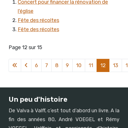
Concert pour financer la rénovation de
l'église
Fête des récoltes
Fête des récoltes
Page 12 sur 15
6
7
8
9
10
11
12
13
Un peu d'histoire
De Valva à Valff, c’est tout d’abord un livre. A la
fin des années 80, André VOEGEL et Rémy