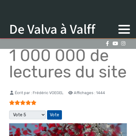
De Valva à Valff
1 000 000 de
lectures du site
Détails
Écrit par :
Frédéric VOEGEL
Affichages : 1444
Vote utilisateur:
5
/
5
Veuillez voter