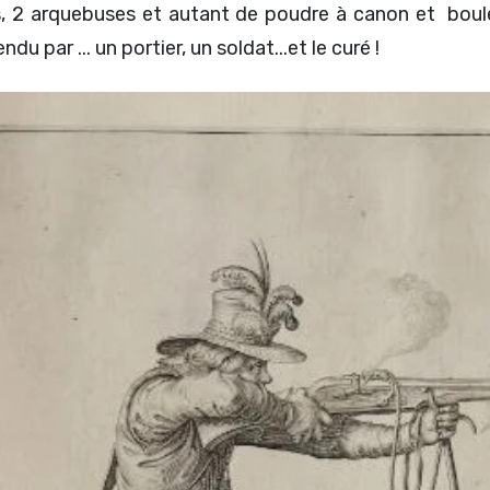
es, 2 arquebuses et autant de poudre à canon et boule
u par ... un portier, un soldat...et le curé !