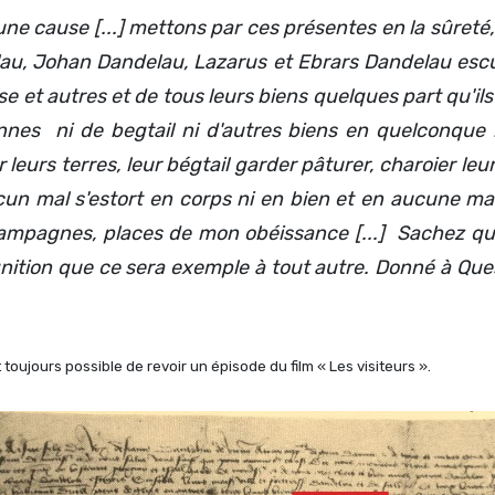
ne cause [...] mettons par ces présentes en la sûreté,
elau, Johan Dandelau, Lazarus et Ebrars Dandelau esc
 et autres et de tous leurs biens quelques part qu'ils so
nes ni de begtail ni d'autres biens en quelconque m
leurs terres, leur bégtail garder pâturer, charoier le
un mal s'estort en corps ni en bien et en aucune manièr
campagnes, places de mon obéissance [...] Sachez qu
ugnition que ce sera exemple à tout autre.
Donné à Ques
toujours possible de revoir un épisode du film « Les visiteurs ».