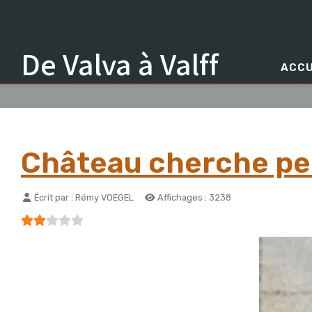
De Valva à Valff
ACCU
Château cherche per
Détails
Écrit par :
Rémy VOEGEL
Affichages : 3238
Vote utilisateur:
2
/
5