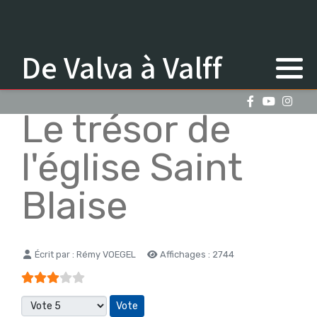
De Valva à Valff
Le trésor de
l'église Saint
Blaise
Détails
Écrit par :
Rémy VOEGEL
Affichages : 2744
Vote utilisateur:
3
/
5
Veuillez voter