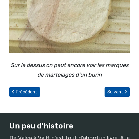
Sur le dessus on peut encore voir les marques
de martelages d'un burin
Article précédent : La crèche de Noël à l'église Saint Blaise
Article suivant 
Précédent
Suivant
Un peu d'histoire
De Valva à Valff, c’est tout d’abord un livre. A la