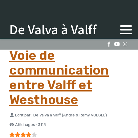
De Valva à Valff
Voie de
communication
entre Valff et
Westhouse
Détails
Écrit par :
De Valva à Valff (André & Rémy VOEGEL)
Affichages : 3113
Vote utilisateur:
4
/
5