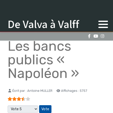
De Valva à Valff
Les bancs
publics «
Napoléon »
Détails
Écrit par :
Antoine MULLER
Affichages : 5757
Vote utilisateur:
3.5
/
5
Veuillez voter