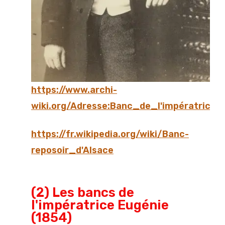
https://www.archi-
wiki.org/Adresse:Banc_de_l'impératrice
https://fr.wikipedia.org/wiki/Banc-
reposoir_d'Alsace
(2) Les bancs de
l'impératrice Eugénie
(1854)