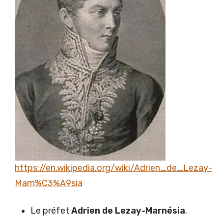
https://en.wikipedia.org/wiki/Adrien_de_Lezay-
Marn%C3%A9sia
Le préfet
Adrien de Lezay-Marnésia
.