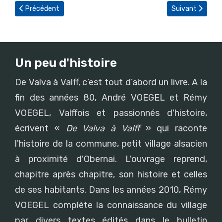
Article précédent : Trésor historique dans le grenier du presbytè
Article suivant :
Précédent
Suivant
Un peu d'histoire
De Valva à Valff, c’est tout d’abord un livre. A la
fin des années 80, André VOEGEL et Rémy
VOEGEL, Valffois et passionnés d'histoire,
écrivent «
De Valva à Valff
» qui raconte
l'histoire de la commune, petit village alsacien
à proximité d'Obernai. L'ouvrage reprend,
chapitre après chapitre, son histoire et celles
de ses habitants. Dans les années 2010, Rémy
VOEGEL complète la connaissance du village
par divers textes édités dans le bulletin