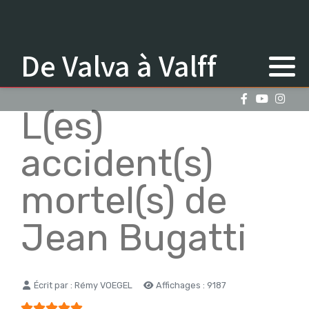
De Valva à Valff
L(es)
accident(s)
mortel(s) de
Jean Bugatti
Détails
Écrit par :
Rémy VOEGEL
Affichages : 9187
Vote utilisateur:
5
/
5