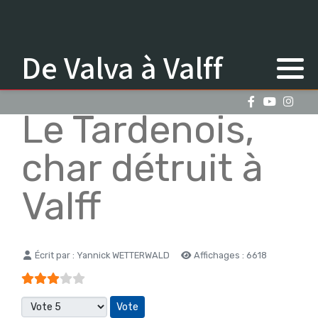
De Valva à Valff
Le Tardenois,
char détruit à
Valff
Détails
Écrit par :
Yannick WETTERWALD
Affichages : 6618
Vote utilisateur:
3
/
5
Veuillez voter