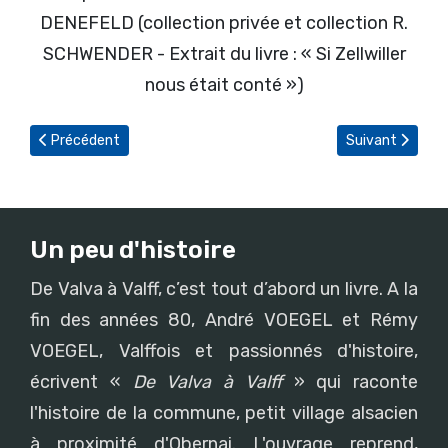
DENEFELD (collection privée et collection R.
SCHWENDER - Extrait du livre : « Si Zellwiller
nous était conté »)
Article précédent : Enquête sur les derniers soldats allemands à V
Article suivant
Précédent
Suivant
Un peu d'histoire
De Valva à Valff, c’est tout d’abord un livre. A la
fin des années 80, André VOEGEL et Rémy
VOEGEL, Valffois et passionnés d'histoire,
écrivent «
De Valva à Valff
» qui raconte
l'histoire de la commune, petit village alsacien
à proximité d'Obernai. L'ouvrage reprend,