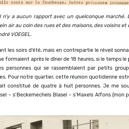
, il n'y a aucun rapport avec un quelconque marché.
lein air au coin des rues et des maisons, des voisins et
André VOEGEL.
nt les soirs d'été, mais en contrepartie le réveil son
formaient après le dîner de 18 heures, si le temps le 
es personnes qui se rassemblaient par petits group
Pour notre quartier, cette réunion quotidienne estival
tait constitué de quatre à huit personnes. Je me sou
asel – s'Beckemechels Blasel – s'Maxels Alfons (mon p