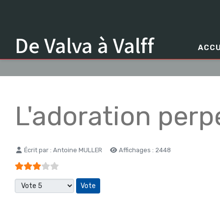
De Valva à Valff
ACCU
L'adoration perp
Détails
Écrit par :
Antoine MULLER
Affichages : 2448
Vote utilisateur:
3
/
5
Veuillez voter