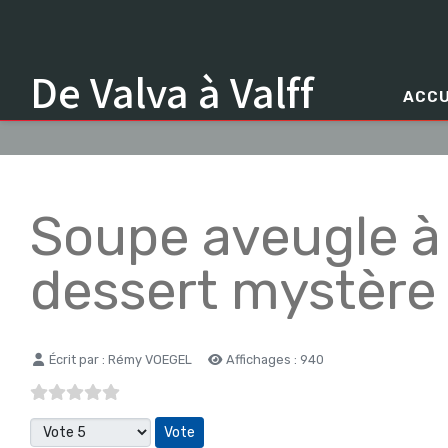
De Valva à Valff
ACCU
Soupe aveugle à 
dessert mystèr
Détails
Écrit par :
Rémy VOEGEL
Affichages : 940
Veuillez voter