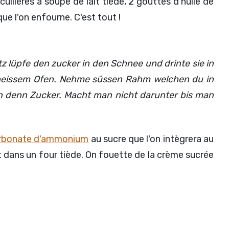
cuillères à soupe de lait tiède, 2 gouttes d'huile de
ue l'on enfourne. C'est tout !
z lüpfe den zucker in den Schnee und drinte sie in
u heissem Ofen. Nehme süssen Rahm welchen du in
en denn Zucker. Macht man nicht darunter bis man
rbonate d'ammonium
au sucre que l'on intègrera au
ut dans un four tiède. On fouette de la crème sucrée
.