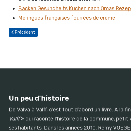
Backen Gesundheits Kuchen nach Omas Rezep
Meringues françaises fourrées de crème
Article précédent : Les recettes d’Anna CROMER dans le livre « 
Précédent
Un peu d'histoire
De Valva à Valff, c’est tout d’abord un livre. A l
Valff
» qui raconte l'histoire de la commune, petit v
ses habitants. Dans les années 2010, Rémy VOEGEL 