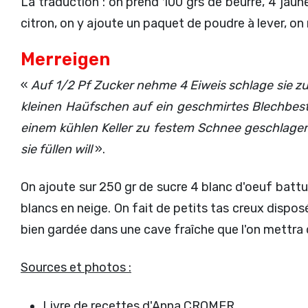
La traduction : on prend 100 grs de beurre, 4 jaunes
citron, on y ajoute un paquet de poudre à lever, on 
Merreigen
«
Auf 1/2 Pf Zucker nehme 4 Eiweis schlage sie zu
kleinen Haüfschen auf ein geschmirtes Blechbes
einem kühlen Keller zu festem Schnee geschlagen
sie füllen will
».
On ajoute sur 250 gr de sucre 4 blanc d'oeuf battu
blancs en neige. On fait de petits tas creux dispos
bien gardée dans une cave fraîche que l'on mettra 
Sources et photos :
Livre de recettes d'Anna CROMER