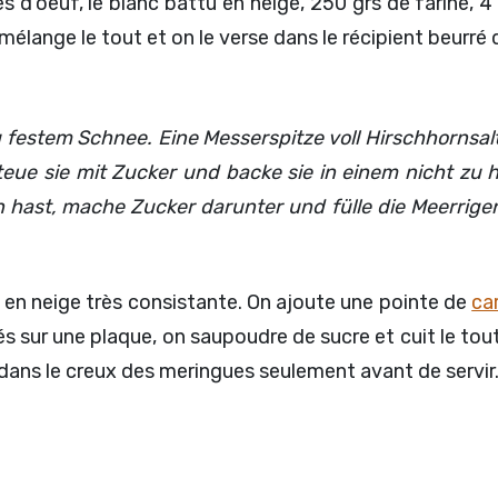
 d'oeuf, le blanc battu en neige, 250 grs de farine, 4 
mélange le tout et on le verse dans le récipient beurré q
 festem Schnee. Eine Messerspitze voll Hirschhornsalt
teue sie mit Zucker und backe sie in einem nicht z
 hast, mache Zucker darunter und fülle die Meerrig
 en neige très consistante. On ajoute une pointe de
ca
és sur une plaque, on saupoudre de sucre et cuit le to
dans le creux des meringues seulement avant de servir