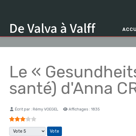
De Valva à Valff
ACCU
Le « Gesundheit
santé) d'Anna 
Détails
Écrit par :
Rémy VOEGEL
Affichages : 1835
Vote utilisateur:
3
/
5
Veuillez voter