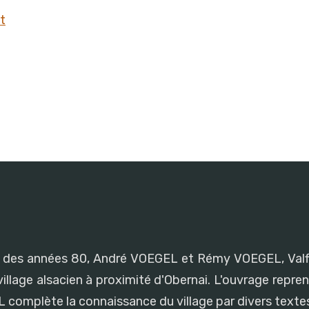
t
Nos recettes alsaciennes » !
a fin des années 80, André VOEGEL et Rémy VOEGEL, Valf
illage alsacien à proximité d'Obernai. L'ouvrage reprend
complète la connaissance du village par divers textes