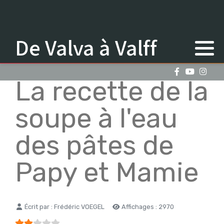
De Valva à Valff
La recette de la
soupe à l'eau
des pâtes de
Papy et Mamie
Détails
Écrit par :
Frédéric VOEGEL
Affichages : 2970
Vote utilisateur:
2
/
5