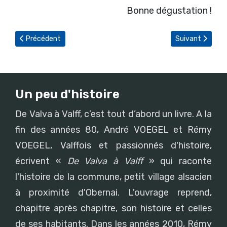
Bonne dégustation !
Article précédent : Le « Chinesesicher Biskuit Kuchen » (gâtea
Article suivant
Précédent
Suivant
Un peu d'histoire
De Valva à Valff, c’est tout d’abord un livre. A la
fin des années 80, André VOEGEL et Rémy
VOEGEL, Valffois et passionnés d'histoire,
écrivent «
De Valva à Valff
» qui raconte
l'histoire de la commune, petit village alsacien
à proximité d'Obernai. L'ouvrage reprend,
chapitre après chapitre, son histoire et celles
de ses habitants. Dans les années 2010, Rémy