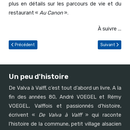
plus en détails sur les parcours de vie et du
restaurant «
Au Canon
».
À suivre ...
Article précédent : Les Valfer et l'enfant abandonné Marie Cathe
Article suivant 
Précédent
Suivant
Un peu d'histoire
De Valva à Valff, c’est tout d’abord un livre. A la
fin des années 80, André VOEGEL et Rémy
VOEGEL, Valffois et passionnés d'histoire,
écrivent «
De Valva à Valff
» qui raconte
l'histoire de la commune, petit village alsacien