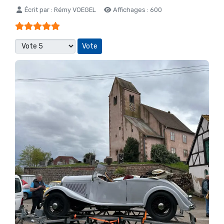
Détails
Écrit par :
Rémy VOEGEL
Affichages : 600
Vote utilisateur:
5
/
5
Veuillez voter