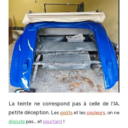
La teinte ne correspond pas à celle de l'IA,
petite déception. L
es
goûts
et les
couleurs
,
on ne
discute
pas… et
pourtant
!