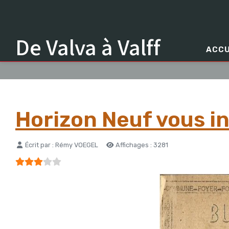
De Valva à Valff
ACCU
Horizon Neuf vous i
Détails
Écrit par :
Rémy VOEGEL
Affichages : 3281
Vote utilisateur:
3
/
5