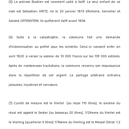
(
5) Le prénom Bastien est rarement usité à Valff. Le seul enfant de ce
nom est Sébastien HIRTZ, né le 20 janvier 1813 d'Antoine, tonnelier et
Salomé OFFENSTEIN. Ils quittèrent Valff avant 1836
(
6) Suite à la catastrophe, la commune fait une demande
d'indemnisation au préfet pour les sinistrés. Celui-ci consent enfin en
avril 1820 à verser la somme de 10 000 francs sur les 139 000 estimés.
Après de nombreuses tractations, la commune reconnu son impuissance
dans la répartition de cet argent. Le partage arbitraire entraîna
jalousies, injustices et rancœurs.
(
7) L'unité de mesure est le Viertel
(ou rézal 110 litres), le sixième du
rézal est appelé le Sester (ou boisseau 20 litres), 1/24eme du Viertel est
le Vierling (quarteron 5 litres) 1/96ème du Vierling est le Messel (litron 1,2