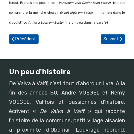
litres). Expressions populaires :
Verstehen vom Sester kenn Massel
(ne pas
comprendre la moindre chose).
Er het nig's em Sester
(il n'a rien dans le
ciboulot) ou
Ar het a Loch em Sester
(il a un trou dans la carafe)
Article précédent : Florent WUCHER, fragments d'une vie, épiso
Article suivant
Précédent
Suivant
Un peu d'histoire
De Valva à Valff, c’est tout d’abord un livre. A la
fin des années 80, André VOEGEL et Rémy
VOEGEL, Valffois et passionnés d'histoire,
écrivent «
De Valva à Valff
» qui raconte
l'histoire de la commune, petit village alsacien
à proximité d'Obernai. L'ouvrage reprend,