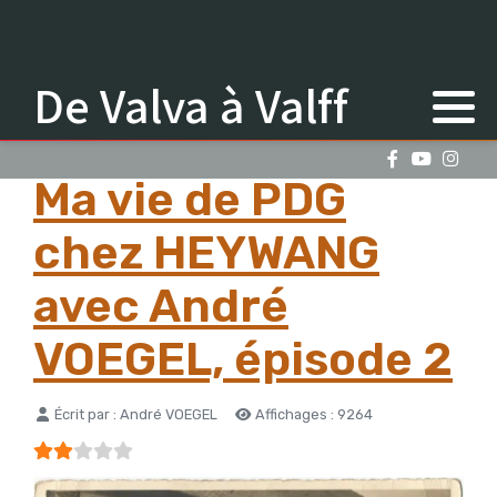
De Valva à Valff
Ma vie de PDG
chez HEYWANG
avec André
VOEGEL, épisode 2
Détails
Écrit par :
André VOEGEL
Affichages : 9264
Vote utilisateur:
2
/
5