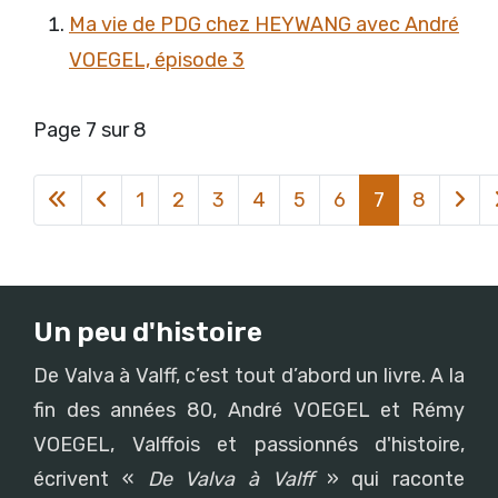
Ma vie de PDG chez HEYWANG avec André
VOEGEL, épisode 3
Page 7 sur 8
1
2
3
4
5
6
7
8
Un peu d'histoire
De Valva à Valff, c’est tout d’abord un livre. A la
fin des années 80, André VOEGEL et Rémy
VOEGEL, Valffois et passionnés d'histoire,
écrivent «
De Valva à Valff
» qui raconte