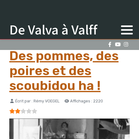
De Valva à Valff
Des pommes, des
poires et des
scoubidou ha !
Détails
Écrit par :
Rémy VOEGEL
Affichages : 2220
Vote utilisateur:
2
/
5