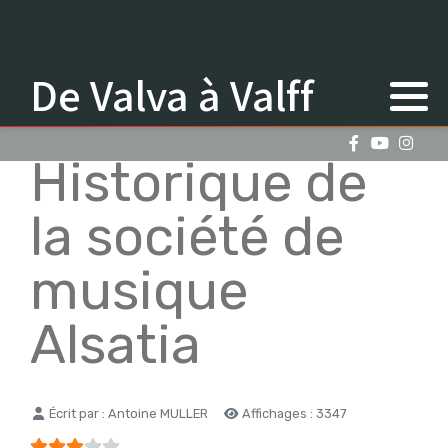
De Valva à Valff
Historique de
la société de
musique
Alsatia
Détails
Écrit par :
Antoine MULLER
Affichages : 3347
Vote utilisateur:
3
/
5