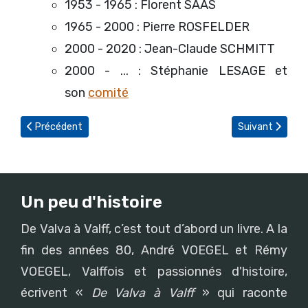
1953 - 1965 : Florent SAAS
1965 - 2000 : Pierre ROSFELDER
2000 - 2020 : Jean-Claude SCHMITT
2000 - ... : Stéphanie LESAGE et
son
comité
Article précédent : Concert d'automne
Article suivant 
Précédent
Suivant
Un peu d'histoire
De Valva à Valff, c’est tout d’abord un livre. A la
fin des années 80, André VOEGEL et Rémy
VOEGEL, Valffois et passionnés d'histoire,
écrivent «
De Valva à Valff
» qui raconte