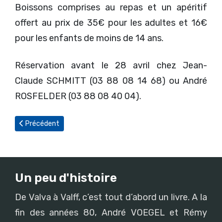
Boissons comprises au repas et un apéritif
offert au prix de 35€ pour les adultes et 16€
pour les enfants de moins de 14 ans.
Réservation avant le 28 avril chez Jean-
Claude SCHMITT (03 88 08 14 68) ou André
ROSFELDER (03 88 08 40 04).
Article précédent : « Loss d'finger e wag vun de politik »
Précédent
Un peu d'histoire
De Valva à Valff, c’est tout d’abord un livre. A la
fin des années 80, André VOEGEL et Rémy