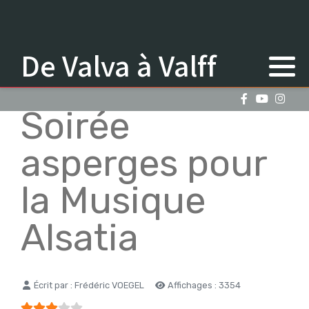
De Valva à Valff
Soirée
asperges pour
la Musique
Alsatia
Détails
Écrit par :
Frédéric VOEGEL
Affichages : 3354
Vote utilisateur:
3
/
5