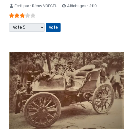
Détails
Écrit par :
Rémy VOEGEL
Affichages : 2110
Vote utilisateur:
3
/
5
Veuillez voter