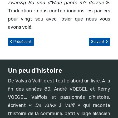
zwanzig Su und d'Wide ganfe m'r derzue
».
Traduction : nous confectionnons les paniers
pour vingt sou avec l'osier que nous vous
avons volé.
Article précédent : Le mystère de la jeune fille du puits
Article suivant 
Précédent
Suivant
Un peu d'histoire
De Valva à Valff, c’est tout d’abord un livre. A la
fin des années 80, André VOEGEL et Rémy
VOEGEL, Valffois et passionnés d'histoire,
écrivent «
De Valva à Valff
» qui raconte
l'histoire de la commune, petit village alsacien