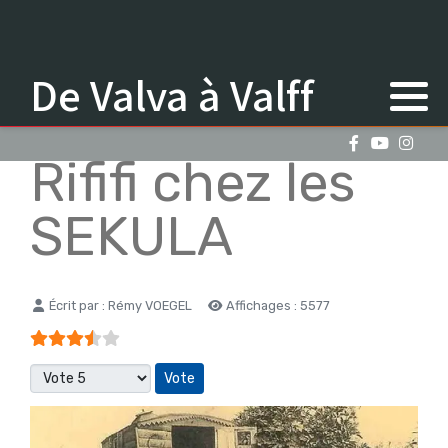
De Valva à Valff
Rififi chez les
SEKULA
Détails
Écrit par :
Rémy VOEGEL
Affichages : 5577
Vote utilisateur:
3.5
/
5
Veuillez voter